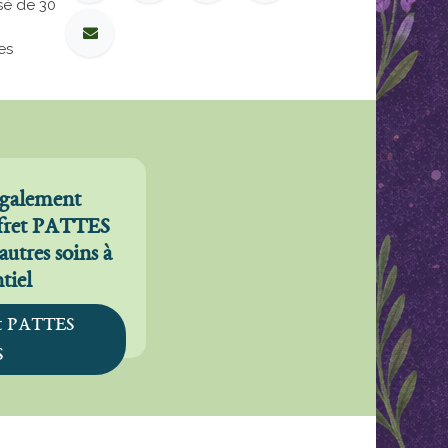
sé de 30
es
 également
offret PATTES
utres soins à
ntiel
et PATTES
S