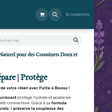
Tout sur DogLeaf
Se connecter
Naturel pour des Coussinets Doux et
pare | Protège
de votre chien avec Patte à Bisous !
urrissant
protège, hydrate et apaise les
été comme hiver. Grâce à sa
formule
urels
, il
préserve la souplesse des