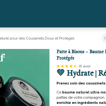
chien
Gourandises
Hydratants & Nettoyants
Coffrets
aturel pour des Coussinets Doux et Protégés
Patte à Bisous – Baume 
Protégés
(6 avis)
💚
Hydrate | Ré
Prenez soin des coussinets 
Ce
baume naturel ultra-no
pattes de votre compagnon, 
enrichie en ingrédients nat