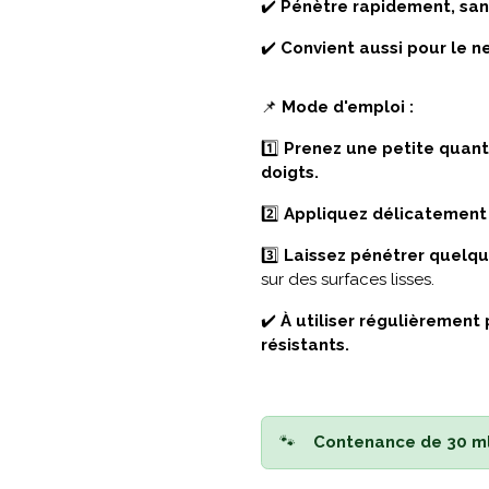
✔️
Pénètre rapidement, sans
✔️
Convient aussi pour le n
📌
Mode d'emploi :
1️⃣
Prenez une petite quant
doigts.
2️⃣
Appliquez délicatement 
3️⃣
Laissez pénétrer quelq
sur des surfaces lisses.
✔️
À utiliser régulièrement
résistants.
🐾
Contenance de 30 ml.​