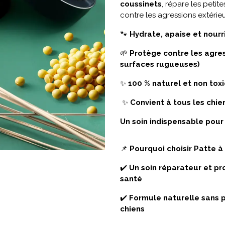
coussinets
, répare les petit
contre les agressions extérieu
🐾
Hydrate, apaise et nourr
🌱
Protège contre les agres
surfaces rugueuses)
✨
100 % naturel et non to
✨
Convient à tous les chie
Un soin indispensable pour 
📌
Pourquoi choisir Patte à
✔️
Un soin réparateur et pr
santé
✔️
Formule naturelle sans p
chiens