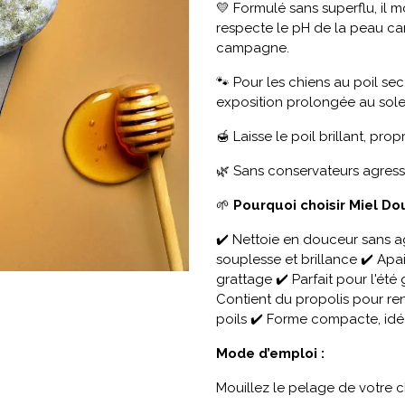
💛 Formulé sans superflu, il 
respecte le pH de la peau ca
campagne.
🐾 Pour les chiens au poil sec
exposition prolongée au solei
🍯 Laisse le poil brillant, pr
🌿 Sans conservateurs agressif
🌱
Pourquoi choisir Miel Dou
✔️ Nettoie en douceur sans a
souplesse et brillance ✔️ Apai
grattage ✔️ Parfait pour l'été
Contient du propolis pour re
poils ✔️ Forme compacte, idé
Mode d’emploi :
Mouillez le pelage de votre c