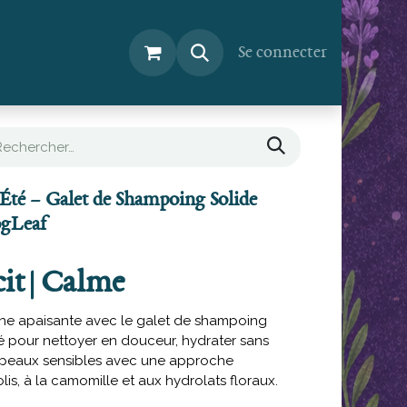
Tout sur DogLeaf
Se connecter
'Été – Galet de Shampoing Solide
ogLeaf
it | Calme
tine apaisante avec le galet de shampoing
lé pour nettoyer en douceur, hydrater sans
 peaux sensibles avec une approche
s, à la camomille et aux hydrolats floraux.