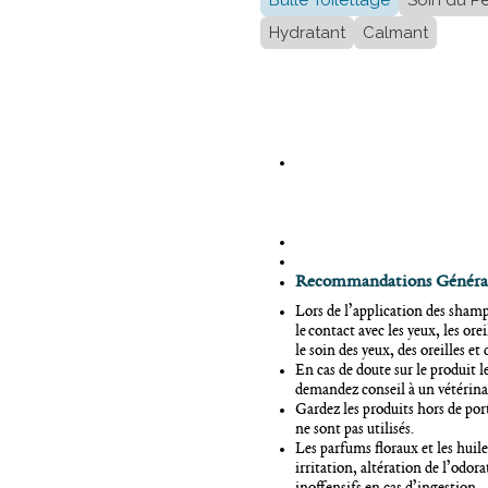
Bulle Toilettage
Soin du P
Hydratant
Calmant
Recommandations
Généra
Lors de l’application des shamp
le contact avec les yeux, les ore
le soin des yeux, des oreilles e
En cas de doute sur le produit l
demandez conseil à un vétérina
Gardez les produits hors de por
ne sont pas utilisés.
Les parfums floraux et les huile
irritation, altération de l’odora