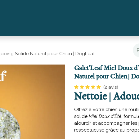
chien
Gourandises
Hydratants & Nettoyants
Coffrets
mpoing Solide Naturel pour Chien | DogLeaf
Galet'Leaf Miel Doux d
Naturel pour Chien | D
(2 avis)
Nettoie | Adouc
Offrez à votre chien une rou
solide
Miel Doux d'Été
, formu
alourdir et accompagner les
respectueuse grâce au propoli