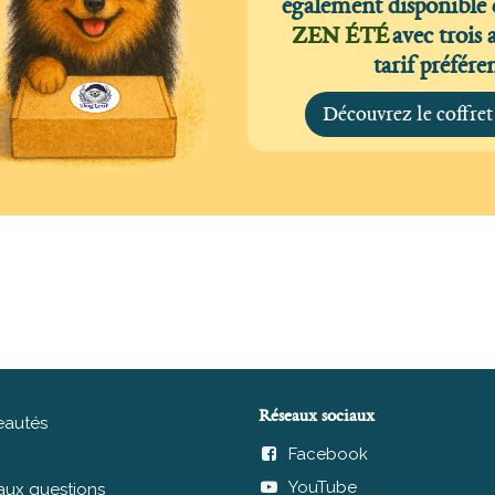
également disponible 
ZEN ÉTÉ
avec trois 
tarif préfére
Découvrez le coffr
Réseaux sociaux
autés
Facebook
YouTube
 aux questions