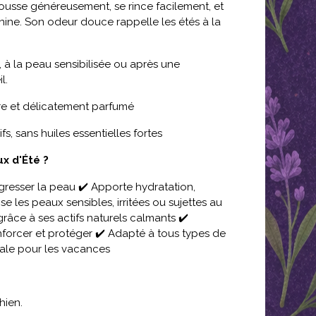
mousse généreusement, se rince facilement, et
nine. Son odeur douce rappelle les étés à la
, à la peau sensibilisée ou après une
l.
opre et délicatement parfumé
s, sans huiles essentielles fortes
x d'Été ?
gresser la peau ✔️ Apporte hydratation,
se les peaux sensibles, irritées ou sujettes au
 grâce à ses actifs naturels calmants ✔️
nforcer et protéger ✔️ Adapté à tous types de
ale pour les vacances
hien.